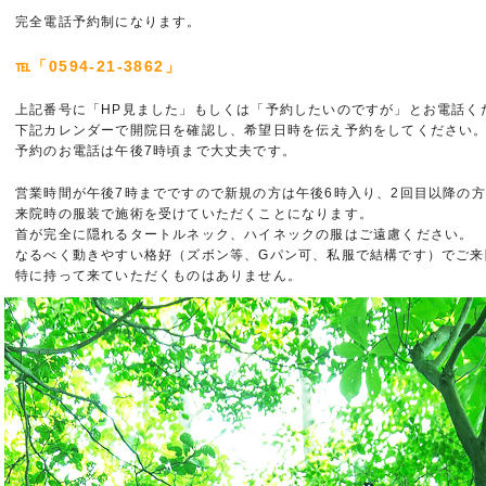
完全電話予約制になります。
℡「0594-21-3862」
上記番号に「HP見ました」もしくは「予約したいのですが」とお電話く
下記カレンダーで開院日を確認し、希望日時を伝え予約をしてください
予約のお電話は午後7時頃まで大丈夫です。
営業時間が午後7時までですので新規の方は午後6時入り、2回目以降の
来院時の服装で施術を受けていただくことになります。
首が完全に隠れるタートルネック、ハイネックの服はご遠慮ください。
なるべく動きやすい格好（ズボン等、Gパン可、私服で結構です）でご来
特に持って来ていただくものはありません。