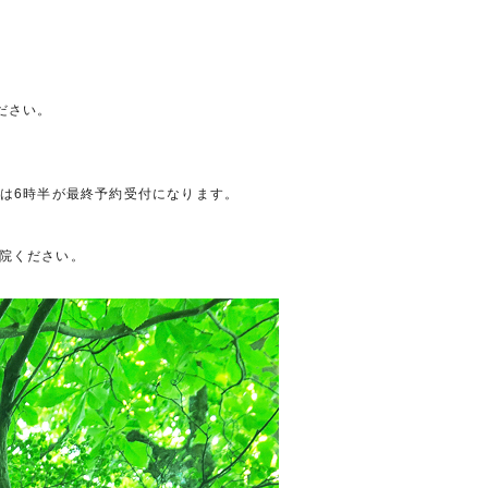
ださい。
。
方は6時半が最終予約受付になります。
院ください。