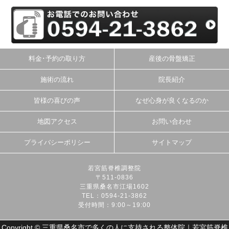
料金･予約の取り方
産後の骨盤矯正
施術の流れ
院長紹介
皆様の喜びの声
なぜ心身が良くなるのか
地図アクセス
お問い合わせ
プライバシーポリシー
サイトマップ
若宮筋脊椎調整院
〒511-0836
三重県桑名市江場1602
TEL：0594-21-3862
受付時間：9:00～19:00
Copyright © 三重県桑名市で多くの人に支持される整体院｜若宮筋脊椎