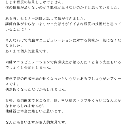
します程度の結果ししかでません。
僕の技量が足りないのか？勉強が足りないのか？と思っていました。
ある時、セミナー講師と話して気が付きました。
講師自体がやらないよりやったほうがイイよね程度の技術だと思って
いることに！？
そんなわけで内臓マニュピュレーションに対する興味が一気になくな
りました。
あくまで個人的意見です。
内臓マニュピュレーションで内臓疾患が治るんだ！と言う先生もいる
でしょうし否定もしません。
整体で謎の内臓疾患が良くなったという話もあるでしょうがレアケー
スです。
偶然良くなっただけかもしれません。
骨格、筋肉由来でおこる胃、腸、甲状腺のトラブルくらいはなんとか
なるかもしれませんが、
他臓器は本当に難しいと思います。
なんども言いますが個人的意見です。