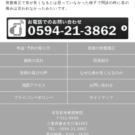
骨盤矯正で首が良くなるとは思っていなかった様子で問診の時に首の
痛みは言われなかったみたいです。
料金･予約の取り方
産後の骨盤矯正
施術の流れ
院長紹介
皆様の喜びの声
なぜ心身が良くなるのか
地図アクセス
お問い合わせ
プライバシーポリシー
サイトマップ
若宮筋脊椎調整院
〒511-0836
三重県桑名市江場1602
TEL：0594-21-3862
受付時間：9:00～19:00