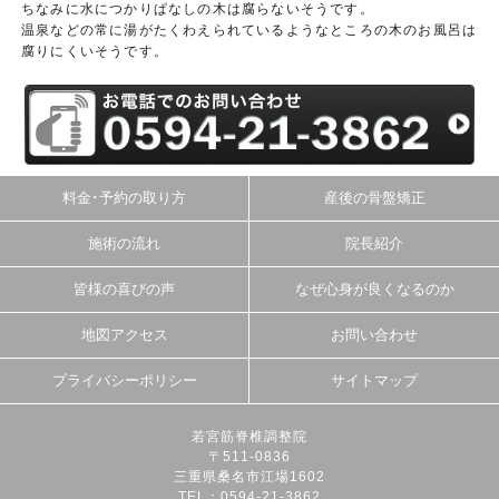
ちなみに水につかりぱなしの木は腐らないそうです。
温泉などの常に湯がたくわえられているようなところの木のお風呂は
腐りにくいそうです。
料金･予約の取り方
産後の骨盤矯正
施術の流れ
院長紹介
皆様の喜びの声
なぜ心身が良くなるのか
地図アクセス
お問い合わせ
プライバシーポリシー
サイトマップ
若宮筋脊椎調整院
〒511-0836
三重県桑名市江場1602
TEL：0594-21-3862