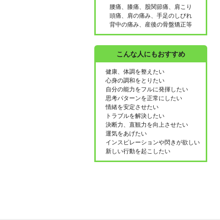
腰痛、膝痛、股関節痛、肩こり
頭痛、肩の痛み、手足のしびれ
背中の痛み、産後の骨盤矯正等
こんな人にもおすすめ
健康、体調を整えたい
心身の調和をとりたい
自分の能力をフルに発揮したい
思考パターンを正常にしたい
情緒を安定させたい
トラブルを解決したい
決断力、直観力を向上させたい
運気をあげたい
インスピレーションや閃きが欲しい
新しい行動を起こしたい