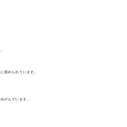
す。
チに固められています。
。
いゆがんでいます。